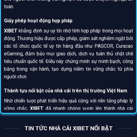
toàn.
Giấy phép hoạt động hợp pháp
XIBET
khẳng định sự uy tín nhờ tính hợp pháp trong mọi hoạt
động. Thương hiệu được cấp phép, giám sát nghiêm ngặt bởi
các tổ chức quốc tế uy tín hàng đầu như PAGCOR, Curacao
eGaming, đảm bảo mọi giao dịch, dịch vụ tuân thủ chặt chẽ
tiêu chuẩn quốc tế. Điều này chứng minh sự minh bạch, công
bằng trong vận hành, tạo dựng niềm tin vững chắc từ phía
người chơi.
Thành tựu nổi bật của nhà cái trên thị trường Việt Nam
Nhờ chiến lược phát triển hiệu quả cộng với nền tảng pháp lý
vững chắc,
XIBET
đã nhanh chóng vươn lên thành nhà cái
hàng đầu tại Việt Nam. Dịch vụ khách hàng chuyên nghiệp,
giao diện thân thiện cùng kho trò chơi đa dạng, sân chơi thu
TIN TỨC NHÀ CÁI XIBET NỔI BẬT
hút hàng nghìn người tham gia.