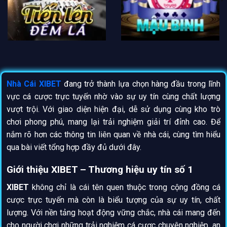
Nhà Cái XIBET
đang trở thành lựa chọn hàng đầu trong lĩnh
vực cá cược trực tuyến nhờ vào sự uy tín cùng chất lượng
vượt trội. Với giao diện hiện đại, dễ sử dụng cùng kho trò
chơi phong phú, mang lại trải nghiệm giải trí đỉnh cao. Để
nắm rõ hơn các thông tin liên quan về nhà cái, cùng tìm hiểu
qua bài viết tổng hợp đầy đủ dưới đây.
Giới thiệu XIBET – Thương hiệu uy tín số 1
XIBET
không chỉ là cái tên quen thuộc trong cộng đồng cá
cược trực tuyến mà còn là biểu tượng của sự uy tín, chất
lượng. Với nền tảng hoạt động vững chắc, nhà cái mang đến
cho người chơi những trải nghiệm cá cược chuyên nghiệp, an