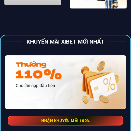
KHUYẾN MÃI XIBET MỚI NHẤT
NHẬN KHUYẾN MÃI 100%