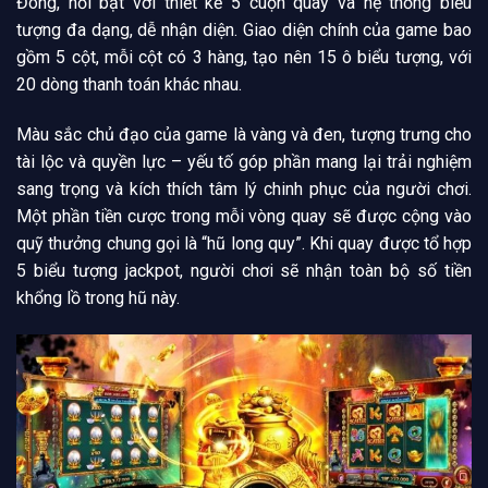
Đông, nổi bật với thiết kế 5 cuộn quay và hệ thống biểu
tượng đa dạng, dễ nhận diện. Giao diện chính của game bao
gồm 5 cột, mỗi cột có 3 hàng, tạo nên 15 ô biểu tượng, với
20 dòng thanh toán khác nhau.
Màu sắc chủ đạo của game là vàng và đen, tượng trưng cho
tài lộc và quyền lực – yếu tố góp phần mang lại trải nghiệm
sang trọng và kích thích tâm lý chinh phục của người chơi.
Một phần tiền cược trong mỗi vòng quay sẽ được cộng vào
quỹ thưởng chung gọi là “hũ long quy”. Khi quay được tổ hợp
5 biểu tượng jackpot, người chơi sẽ nhận toàn bộ số tiền
khổng lồ trong hũ này.