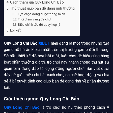
Cách tham gia Quy Long Chi Bảo
Thủ thuật giúp bạn dễ dàng rinh thưởng
Lựa chọn dòng cược thông minh
Thời điểm vàng để chơi
Điều chỉnh tốc độ quay hợp lý
Lời kết
Quy Long Chi Bảo
XIBET
hiện đang là một trong những tựa
game nổ hũ ăn khách nhất trên thị trường game đổi thưởng.
Sở hữu thiết kế đồ họa bắt mắt, luật chơi dễ hiểu cùng hàng
loạt phần thưởng giá trị, trò chơi này nhanh chóng thu hút sự
quan tâm đông đảo từ cộng đồng người chơi. Bài viết dưới
đây sẽ giới thiệu chi tiết cách chơi, cơ chế hoạt động và chia
sẻ 3 bí quyết đỉnh cao giúp bạn dễ dàng rinh về phần thưởng
lớn.
Giới thiệu game Quy Long Chi Bảo
Quy Long Chi Bảo
là trò chơi nổ hũ theo phong cách Á