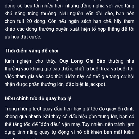
dòng sẽ tiêu tốn nhiều hơn, nhưng đồng nghĩa với việc tăng
khả năng trúng thưởng. Nếu nguồn vốn dồi dào, bạn nên
chọn full 20 dòng. Còn nếu ngân sách hạn chế, hãy tham
khảo các dòng thường xuyên xuất hiện tổ hợp thắng để tối
ưu hóa đặt cược.
Thời điểm vàng để chơi
Kinh nghiệm cho thấy,
Quy Long Chi Bảo
thường nhả
thưởng vào khung giờ cao điểm, nhất là buổi trưa và buổi tối.
Việc tham gia vào các thời điểm này có thể gia tăng cơ hội
nhận được phần thưởng lớn, đặc biệt là jackpot.
Điều chỉnh tốc độ quay hợp lý
Trong những lượt quay đầu tiên, hãy giữ tốc độ quay ổn định,
không quá nhanh. Khi thấy có dấu hiệu gần trúng lớn, bạn có
thể tăng tốc để “đón đầu” vận may. Tuy nhiên, nên tránh lạm
dụng tính năng quay tự động vì nó dễ khiến bạn mất kiểm