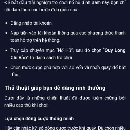
Để bắt đầu trải nghiệm trò chơi nổ hũ đình đám này, bạn chỉ
cần làm theo các bước đơn giản sau:
Đăng nhập tài khoản.
Nạp tiền vào tài khoản thông qua các phương thức thanh
toán hỗ trợ trên hệ thống.
Truy cập chuyên mục “Nổ Hũ”, sau đó chọn “
Quy Long
Chi Bảo
” từ danh sách trò chơi.
Chọn mức cược phù hợp với số vốn và nhấn quay để bắt
đầu.
Thủ thuật giúp bạn dễ dàng rinh thưởng
Dưới đây là những chiến thuật đã được kiểm chứng bởi
nhiều cao thủ khi chơi:
Lựa chọn dòng cược thông minh
Hãy cân nhắc kỹ số dòng cược trước khi quay. Dù chọn nhiều