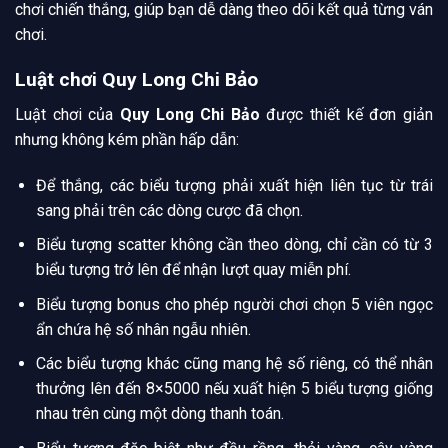
chơi chiến thắng, giúp bạn dễ dàng theo dõi kết quả từng ván
chơi.
Luật chơi Quy Long Chi Bảo
Luật chơi của
Quy Long Chi Bảo
được thiết kế đơn giản
nhưng không kém phần hấp dẫn:
Để thắng, các biểu tượng phải xuất hiện liên tục từ trái
sang phải trên các dòng cược đã chọn.
Biểu tượng scatter không cần theo dòng, chỉ cần có từ 3
biểu tượng trở lên để nhận lượt quay miễn phí.
Biểu tượng bonus cho phép người chơi chọn 5 viên ngọc
ẩn chứa hệ số nhân ngẫu nhiên.
Các biểu tượng khác cũng mang hệ số riêng, có thể nhân
thưởng lên đến 8×5000 nếu xuất hiện 5 biểu tượng giống
nhau trên cùng một dòng thanh toán.