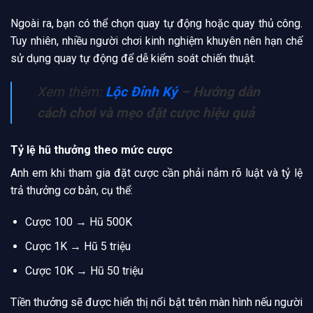
Ngoài ra, bạn có thể chọn quay tự động hoặc quay thủ công.
Tuy nhiên, nhiều người chơi kinh nghiệm khuyên nên hạn chế
sử dụng quay tự động để dễ kiểm soát chiến thuật.
Xem thêm:
Lộc Đỉnh Ký
– Hướng dẫn
cách chơi và mẹo đặt cược hiệu quả
Tỷ lệ hũ thưởng theo mức cược
Anh em khi tham gia đặt cược cần phải nắm rõ luật và tỷ lệ
trả thưởng cơ bản, cụ thể:
Cược 100 → Hũ 500K
Cược 1K → Hũ 5 triệu
Cược 10K → Hũ 50 triệu
Tiền thưởng sẽ được hiển thị nổi bật trên màn hình nếu người