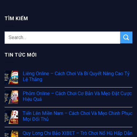
TÌM KIẾM
TIN TỨC MỚI
Liêng Online – Cách Chơi Và Bí Quyết Nâng Cao Tỷ
Lệ Thắng
Phỏm Online – Cách Chơi Cơ Bản Và Mẹo Đặt Cược
Hiệu Quả
Tiến Lên Miền Nam – Cách Chơi Và Mẹo Chinh Phục
Mọi Đối Thủ
Quy Long Chi Bảo XIBET – Trò Chơi Nổ Hũ Hấp Dẫn