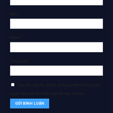
Tên
*
Email
*
Trang web
Lưu tên của tôi, email, và trang web trong trình
duyệt này cho lần bình luận kế tiếp của tôi.